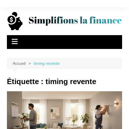
Aller
au
contenu
Accueil
timing revente
Étiquette :
timing revente