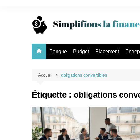
Aller
au
contenu
Banque
Budget
Placement
Entrep
Accueil
obligations convertibles
Étiquette :
obligations conve