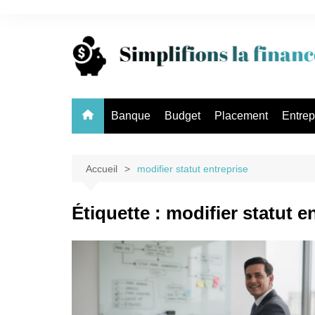
Aller
au
contenu
Banque
Budget
Placement
Entrep
Accueil
modifier statut entreprise
Étiquette :
modifier statut e