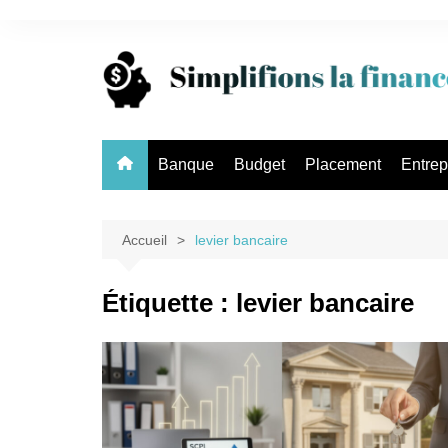
Aller
au
contenu
Banque
Budget
Placement
Entrep
Accueil
levier bancaire
Étiquette :
levier bancaire