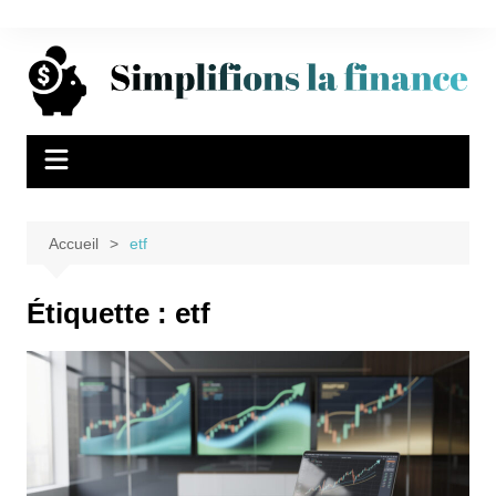
Aller
au
contenu
Accueil
etf
Étiquette :
etf