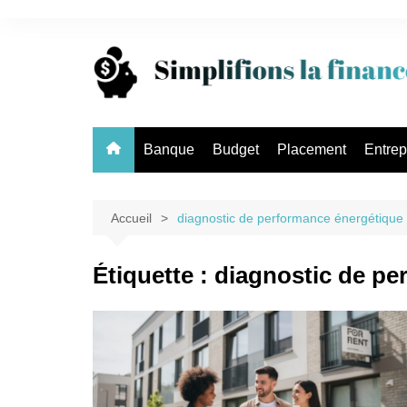
Aller
au
contenu
Banque
Budget
Placement
Entrep
Accueil
diagnostic de performance énergétique
Étiquette :
diagnostic de pe